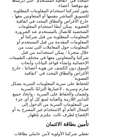
المحدد في "اتفاقية المستخدم" التي أبرمناها
مع موقعنا. أعضاء.
يجوز لشركتنا استخدام المعلومات المطلوبة
للتسويق المباشر بنفسها أو المتعاونين معها ،
خارج الأغراض والنطاق المحدد في اتفاقية
العضوية. يمكن أيضًا استخدام المعلومات
الشخصية للاتصال بالمستخدم عند الضرورة.
المعلومات المطلوبة من قبل شركتنا أو
المعلومات المقدمة من قبل المستخدم أو
المعلومات حول المعاملات التي تمت من
خلال متجرنا ؛ يمكن استخدامه من قبل
شركتنا والمتعاونين معها في مختلف التقييمات
الإحصائية وإنشاء قواعد البيانات وأبحاث
السوق دون الكشف عن هوية أعضائنا ، خارج
الأغراض والنطاق المحدد في "اتفاقية
العضوية".
للحفاظ على سرية المعلومات السرية بشكل
صارم وسرية ، لاعتبارها التزامًا بالسرية
ولضمان والحفاظ على السرية ، واتخاذ جميع
التدابير اللازمة والعناية لمنع كل أو أي جزء
من المعلومات السرية من الدخول إلى
المجال العام أو الاستخدام غير المصرح به أو
الإفصاح لطرف ثالث. ملتزم بإظهار.
تأمين بطاقة الائتمان
تعطي شركتنا الأولوية لأمن حاملي بطاقات