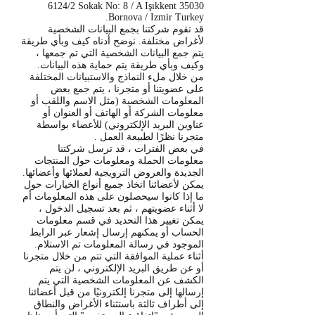
6124/2 Sokak No: 8 / A Işıkkent 35030
Bornova / Izmir Turkey.
قد تقوم شركتنا بجمع البيانات الشخصية
لأغراض مختلفة. نوضح أدناه كيف وبأي طريقة
يتم جمع البيانات الشخصية التي تم جمعها ،
وكيف وبأي طريقة يتم حماية هذه البيانات.
من خلال ملء النماذج والاستبيانات المختلفة
على عضويتنا أو متجرنا ، يتم جمع بعض
المعلومات الشخصية (مثل الاسم واللقب أو
معلومات الشركة أو الهاتف أو العنوان أو
عناوين البريد الإلكتروني) للأعضاء بواسطة
متجرنا نظرًا لطبيعة العمل .
في بعض الفترات ، قد ترسل شركتنا
معلومات الحملة ومعلومات حول المنتجات
الجديدة والعروض الترويجية لعملائها وأعضائها.
يمكن لأعضائنا اتخاذ جميع أنواع الخيارات حول
ما إذا كانوا سيحصلون على هذه المعلومات أم
لا أثناء عضويتهم ، ثم بعد تسجيل الدخول ،
يمكن تغيير هذا التحديد في قسم معلومات
الحساب أو يمكنهم إرسال إشعار عبر الرابط
الموجود في رسالة المعلومات تم الاستلام.
أثناء عملية الموافقة التي تتم من خلال متجرنا
أو عن طريق البريد الإلكتروني ، لن يتم
الكشف عن المعلومات الشخصية التي يتم
إرسالها إلى متجرنا إلكترونيًا من قبل أعضائنا
إلى أطراف ثالثة باستثناء الأغراض والنطاق