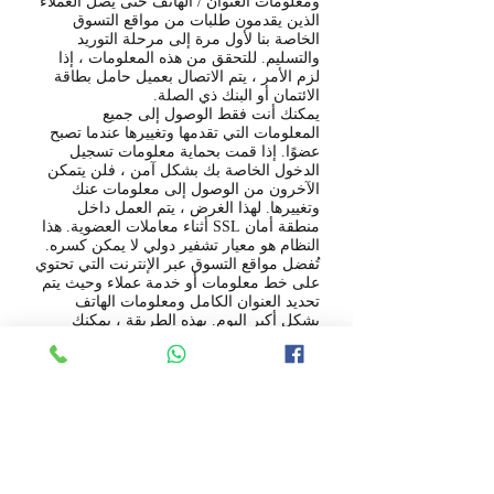
ومعلومات العنوان / الهاتف حتى يصل العملاء
الذين يقدمون طلبات من مواقع التسوق
الخاصة بنا لأول مرة إلى مرحلة التوريد
والتسليم. للتحقق من هذه المعلومات ، إذا
لزم الأمر ، يتم الاتصال بعميل حامل بطاقة
الائتمان أو البنك ذي الصلة.
يمكنك أنت فقط الوصول إلى جميع
المعلومات التي تقدمها وتغييرها عندما تصبح
عضوًا. إذا قمت بحماية معلومات تسجيل
الدخول الخاصة بك بشكل آمن ، فلن يتمكن
الآخرون من الوصول إلى معلومات عنك
وتغييرها. لهذا الغرض ، يتم العمل داخل
منطقة أمان SSL أثناء معاملات العضوية. هذا
النظام هو معيار تشفير دولي لا يمكن كسره.
تُفضل مواقع التسوق عبر الإنترنت التي تحتوي
على خط معلومات أو خدمة عملاء وحيث يتم
تحديد العنوان الكامل ومعلومات الهاتف
بشكل أكبر اليوم. بهذه الطريقة ، يمكنك
الحصول على معلومات مفصلة حول جميع
المشكلات التي تفكر فيها ، ويمكنك الحصول
على معلومات أكثر موثوقية حول موثوقية
الشركة التي توفر خدمة التسوق عبر
الإنترنت.
ملاحظة: نوصي بالاهتمام بالعنوان الكامل
للشركة ورقم الهاتف على مواقع التسوق عبر
الإنترنت. إذا كنت تنوي التسوق ، فقم بتدوين
جميع معلومات الهاتف / العنوان الخاصة