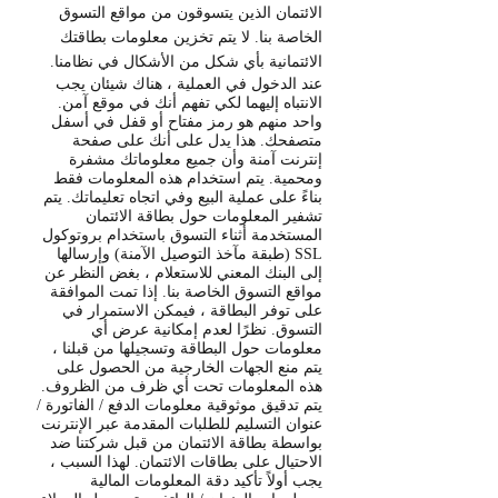
الائتمان الذين يتسوقون من مواقع التسوق
الخاصة بنا. لا يتم تخزين معلومات بطاقتك
الائتمانية بأي شكل من الأشكال في نظامنا.
عند الدخول في العملية ، هناك شيئان يجب
الانتباه إليهما لكي تفهم أنك في موقع آمن.
واحد منهم هو رمز مفتاح أو قفل في أسفل
متصفحك. هذا يدل على أنك على صفحة
إنترنت آمنة وأن جميع معلوماتك مشفرة
ومحمية. يتم استخدام هذه المعلومات فقط
بناءً على عملية البيع وفي اتجاه تعليماتك. يتم
تشفير المعلومات حول بطاقة الائتمان
المستخدمة أثناء التسوق باستخدام بروتوكول
SSL (طبقة مآخذ التوصيل الآمنة) وإرسالها
إلى البنك المعني للاستعلام ، بغض النظر عن
مواقع التسوق الخاصة بنا. إذا تمت الموافقة
على توفر البطاقة ، فيمكن الاستمرار في
التسوق. نظرًا لعدم إمكانية عرض أي
معلومات حول البطاقة وتسجيلها من قبلنا ،
يتم منع الجهات الخارجية من الحصول على
هذه المعلومات تحت أي ظرف من الظروف.
يتم تدقيق موثوقية معلومات الدفع / الفاتورة /
عنوان التسليم للطلبات المقدمة عبر الإنترنت
بواسطة بطاقة الائتمان من قبل شركتنا ضد
الاحتيال على بطاقات الائتمان. لهذا السبب ،
يجب أولاً تأكيد دقة المعلومات المالية